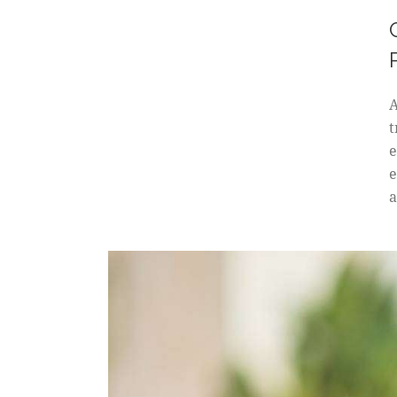
A
t
e
e
a