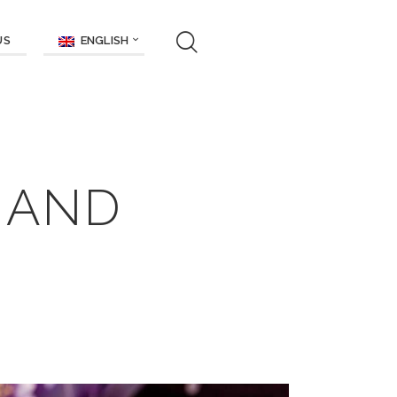
ENGLISH
US
 AND
S