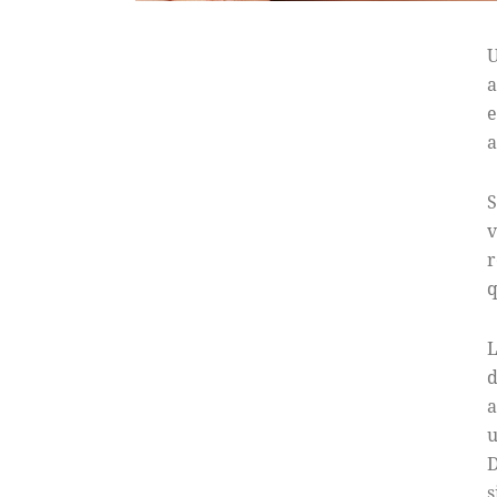
U
a
e
a
S
v
r
q
L
d
a
u
D
s